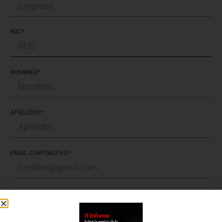
RUC*
NOMBRES*
APELLIDOS*
EMAIL CORPORATIVO*
CELULAR*