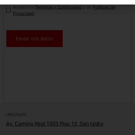
Acepto los
Términos y Condiciones
y las
Políticas de
Privacidad
.
TAMBIÉN PUEDES LLAMARNOS
+51 1 706 4200
UBÍCANOS
Av. Camino Real 1053 Piso 12, San Isidro