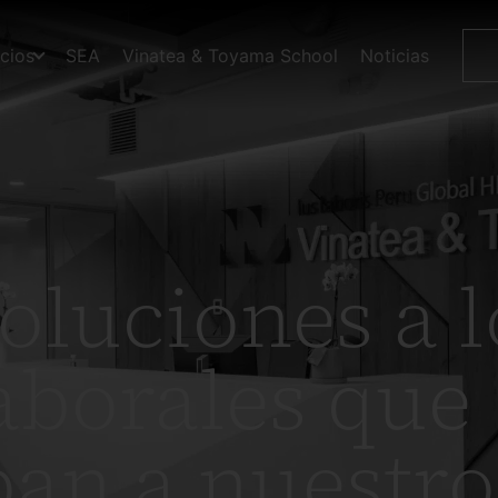
icios
SEA
Vinatea & Toyama School
Noticias
oluciones a l
aborales que
an a nuestro