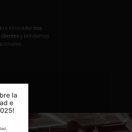
do e innovador
nos
clientes
y brindamos
acionales.
bre la
dad e
2025!
idad,