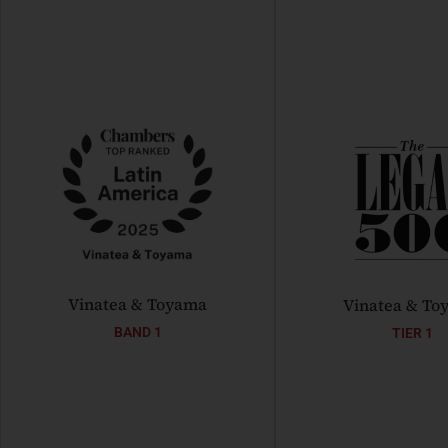
Vinatea & Toyama
Vinatea & To
BAND 1
TIER 1
Jorge Toyama:
Star Individuals
Jorge Toyama y Lui
Luis Vinatea:
Band 1
Hall of fa
Roberto Matallana:
Band 3
Magaly Alarcón y Alfr
Industria
Alfredo Salvador:
Band 3
Leading Individ