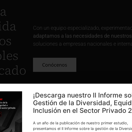
la
ida
Con un equipo especializado, experimenta
os
adaptamos a las necesidades de nuestros 
soluciones a empresas nacionales e intern
les
rcado
Conócenos
¡Descarga nuestro II Informe so
Gestión de la Diversidad, Equi
Inclusión en el Sector Privado 
A un año de la publicación de nuestro primer estudio,
presentamos el II Informe sobre la gestión de la Divers