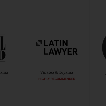
yama
Vinatea & Toyama
HIGHLY RECOMMENDED
s Vinatea:
Vinatea & Toyama:
Highly
me
Recommended
edo Salvador:
Luis Vinatea:
Specialist Law Firm
Agroindustria
uals.
Leader 2022