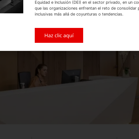
Equidad e Inclusión (DEI) en el sector privado, en un co
que las organizaciones enfrentan el reto de consolidar p
inclusivas más allá de coyunturas o tendencias.
Haz clic aquí