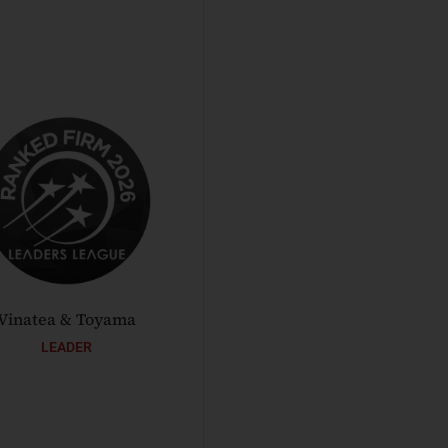
Vinatea & Toyama
IEL ELITE
Vinatea & Toyama
Vinatea & Toyama
LEADER
IEL Elite
Jorge Toyama
Luis Vinatea
Vinatea & Toyama
Alfredo Salvador
IEL Elite firms
Eduardo Mercado