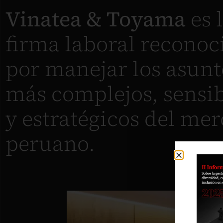
Vinatea & Toyama
es 
firma laboral reconoc
por manejar los asunt
más complejos, sensib
y estratégicos del me
peruano.