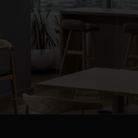
Procesos
In
Consultoría
Judiciales
L