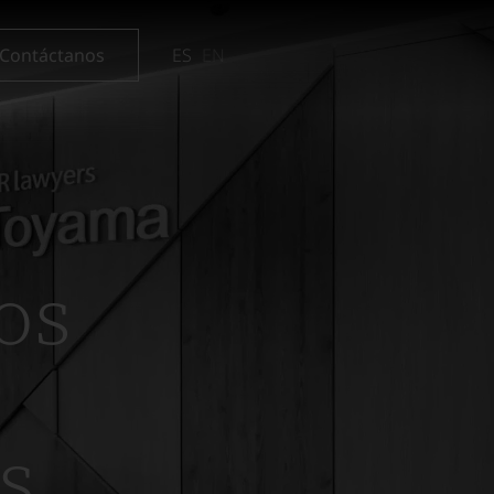
Contáctanos
ES
EN
os
s