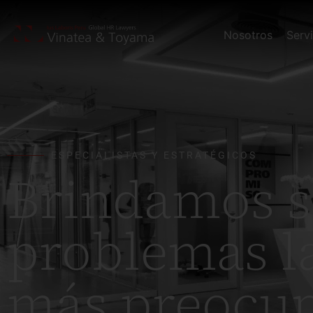
Nosotros
Serv
ESPECIALISTAS Y ESTRATÉGICOS
Brindamos s
problemas l
más preocup