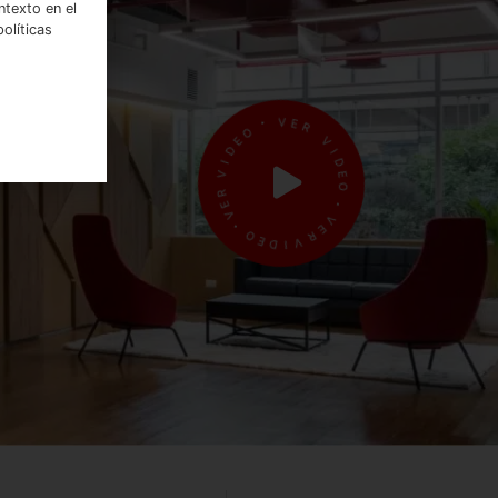
ntexto en el
olíticas