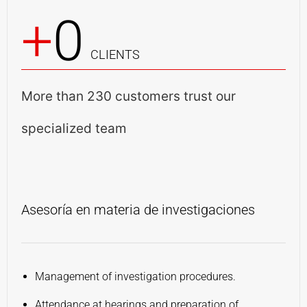
+
0
CLIENTS
More than 230 customers trust our
specialized team
Asesoría en materia de investigaciones
A
i
Management of investigation procedures.
Attendance at hearings and preparation of