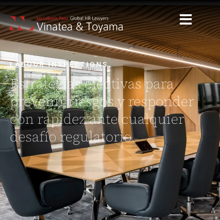
LABOUR INSPECTIONS
Estrategias efectivas para
prevenir riesgos y responder
con rapidez ante cualquier
desafío regulatorio.