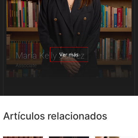
María Kelly Suárez
Ver más
Associate
Artículos relacionados