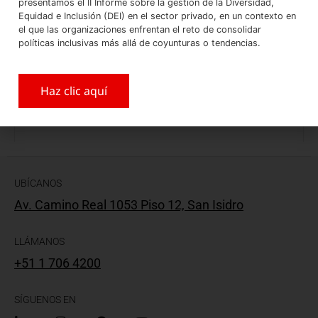
presentamos el II Informe sobre la gestión de la Diversidad,
COMPARTIR CON:
Equidad e Inclusión (DEI) en el sector privado, en un contexto en
el que las organizaciones enfrentan el reto de consolidar
políticas inclusivas más allá de coyunturas o tendencias.
Haz clic aquí
UBÍCANOS
Av. Camino Real 1053 Piso 12, San Isidro
LLÁMANOS
+51 1 706 4200
SÍGUENOS EN