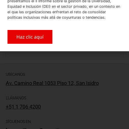
presentamos el II Informe sobre la gestión de la Diversidad,
COMPARTIR CON:
Equidad e Inclusión (DEI) en el sector privado, en un contexto en
el que las organizaciones enfrentan el reto de consolidar
políticas inclusivas más allá de coyunturas o tendencias.
Haz clic aquí
UBÍCANOS
Av. Camino Real 1053 Piso 12, San Isidro
LLÁMANOS
+51 1 706 4200
SÍGUENOS EN