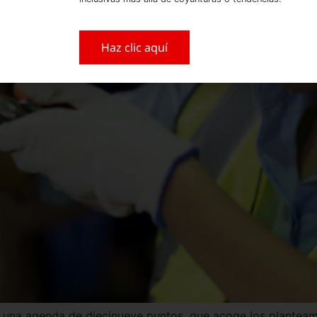
Haz clic aquí
s una agenda de diecinueve puntos, que acoge los planteam