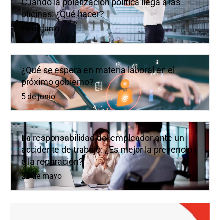
Cuando la polarización política llega a las
oficinas: ¿Qué hacer?
10 de junio
¿Qué se espera en materia laboral en el
próximo gobierno?
5 de junio
La responsabilidad del empleador ante un
accidente de trabajo: ¿Es mejor la prevención
o la reparación?
22 de mayo