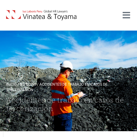
INICIO
/
NOTICIAS
/
ACCIDENTES DE TRABAJO EN CASOS DE
TERCERIZACIÓN ​
Accidentes de trabajo en casos de
tercerización ​