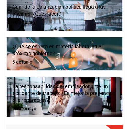
Cuando la polarización política llega a las
oficinas: ¿Qué hacer?
10 de junio
¿Qué se espera en materia laboral en el
próximo gobierno?
5 de junio
La responsabilidad del empleador ante un
accidente de trabajo: ¿Es mejor la prevención
o la reparación?
22 de mayo