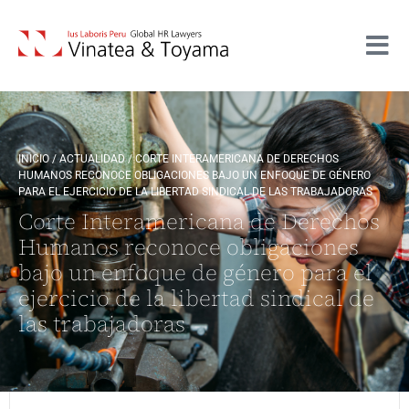
INICIO
/
ACTUALIDAD
/
CORTE INTERAMERICANA DE DERECHOS
HUMANOS RECONOCE OBLIGACIONES BAJO UN ENFOQUE DE GÉNERO
PARA EL EJERCICIO DE LA LIBERTAD SINDICAL DE LAS TRABAJADORAS
Corte Interamericana de Derechos
Humanos reconoce obligaciones
bajo un enfoque de género para el
ejercicio de la libertad sindical de
las trabajadoras