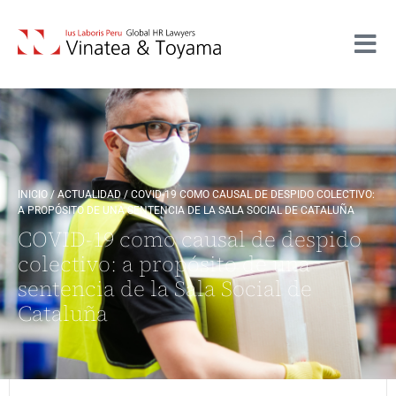
INICIO
/
ACTUALIDAD
/
COVID-19 COMO CAUSAL DE DESPIDO COLECTIVO:
A PROPÓSITO DE UNA SENTENCIA DE LA SALA SOCIAL DE CATALUÑA
COVID-19 como causal de despido
colectivo: a propósito de una
sentencia de la Sala Social de
Cataluña