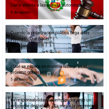
Carta abierta a las nuevas autoridades
5 de agosto
Cuando la polarización política llega a las
oficinas: ¿Qué hacer?
10 de junio
¿Qué se espera en materia laboral en el
próximo gobierno?
5 de junio
La responsabilidad del empleador ante un
accidente de trabajo: ¿Es mejor la prevención