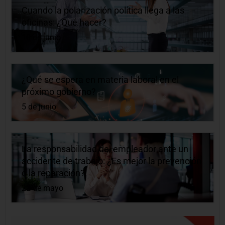
Cuando la polarización política llega a las
oficinas: ¿Qué hacer?
10 de junio
¿Qué se espera en materia laboral en el
próximo gobierno?
5 de junio
La responsabilidad del empleador ante un
accidente de trabajo: ¿Es mejor la prevención
o la reparación?
22 de mayo