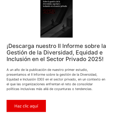
horario institucional presencial tiene incidencia en el
cómputo de plazos para el ejercicio de derechos del
administrado, como la solicitud del caso concreto
evaluado por la Sala o, en la inspección laboral, la
presentación de recursos administrativos en el marco de
un procedimiento administrativo sancionador.
¡Descarga nuestro II Informe sobre la
En ese sentido, tratándose de una plataforma web que
Gestión de la Diversidad, Equidad e
garantiza que su acceso y funcionalidad está disponible
Inclusión en el Sector Privado 2025!
las 24 horas -como indica la nota de prensa que anuncia
su implementación- carece de sentido que se imponga un
A un año de la publicación de nuestro primer estudio,
límite horario de atención. La plataforma no es
presentamos el II Informe sobre la gestión de la Diversidad,
administrada de forma presencial por un funcionario
Equidad e Inclusión (DEI) en el sector privado, en un contexto en
público, escenario que sí justificaría (y anteriormente
el que las organizaciones enfrentan el reto de consolidar
justificaba) la existencia de un horario de atención
políticas inclusivas más allá de coyunturas o tendencias.
limitado.
Haz clic aquí
Incluso, podemos observar que otras entidades públicas,