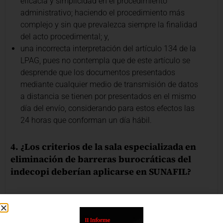
eficacia y simplicidad en el procedimiento
administrativo; haciendo el procedimiento más
complejo y sin que prevalezca siempre la finalidad
del acto procedimental; y,
una incorrecta interpretación del artículo 134 de la
LPAG, pues no contempla que de este artículo se
desprende que los documentos presentados
mediante cualquier medio de transmisión de datos
a distancia se tienen por presentados en el mismo
día del envío, considerando para estos efectos las
24 horas que conforman un día hábil.
4. ¿Los criterios de la sala especializada en
eliminación de barreras burocráticas del
indecopi deberían aplicarse en SUNAFIL?
Coincidimos con el análisis expuesto por la Sala del
INDECOPI, pues, cómo observábamos, la aplicación del