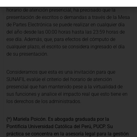
como el Poder Judicial, que también contaba con un
horario de atención presencial, ha precisado que la
presentación de escritos o demandas a través de la Mesa
de Partes Electrónica se puede realizar en cualquier día
del año desde las 00:00 horas hasta las 23:59 horas de
ese día. Además, que, para efectos del cómputo de
cualquier plazo, el escrito se considera ingresado el día
de su presentación.
Consideramos que esta es una invitación para que
SUNAFIL evalúe el criterio del horario de atención
presencial que han mantenido pese a la virtualidad de
sus funciones y analice el impacto real que esto tiene en
los derechos de los administrados.
(*) Mariela Poicón. Es abogada graduada por la
Pontificia Universidad Católica del Perú, PUCP. Su
práctica se concentra en la asesoría legal para la gestión