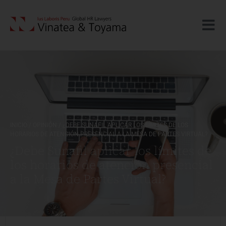
INICIO
/
OPINIÓN
/
¿DEBE SUNAFIL APLICAR LOS LÍMITES DE LOS
HORARIOS DE ATENCIÓN PRESENCIAL A LA MESA DE PARTES VIRTUAL?
¿Debe Sunafil aplicar los límites de
los horarios de atención presencial
a la Mesa de Partes Virtual?