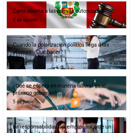
Carta abierta a las nuevas autoridades
5 de agosto
Cuando la polarización política llega a las
oficinas: ¿Qué hacer?
10 de junio
¿Qué se espera en materia laboral en el
próximo gobierno?
5 de junio
La responsabilidad del empleador ante un