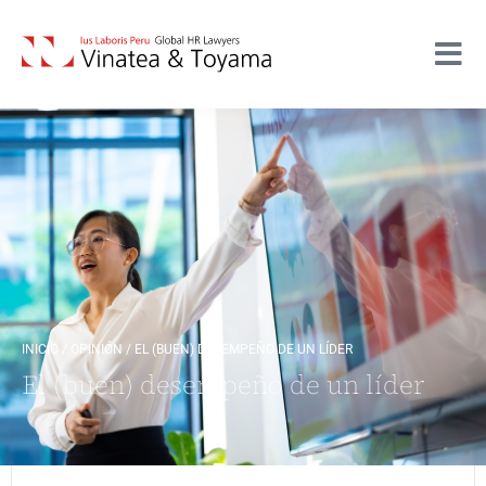
INICIO
/
OPINIÓN
/
EL (BUEN) DESEMPEÑO DE UN LÍDER
El (buen) desempeño de un líder