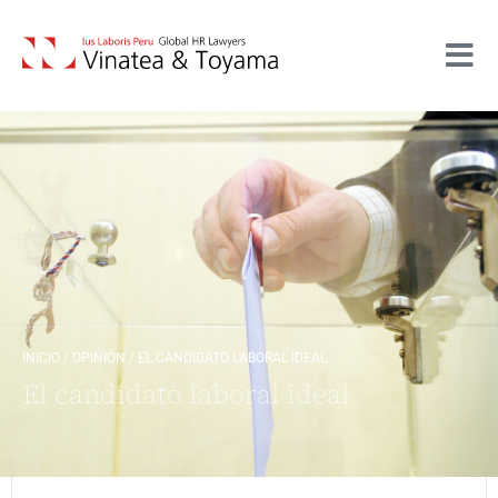
INICIO
/
OPINIÓN
/
EL CANDIDATO LABORAL IDEAL
El candidato laboral ideal