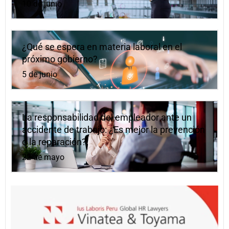
10 de junio
¿Qué se espera en materia laboral en el
próximo gobierno?
5 de junio
La responsabilidad del empleador ante un
accidente de trabajo: ¿Es mejor la prevención
o la reparación?
22 de mayo