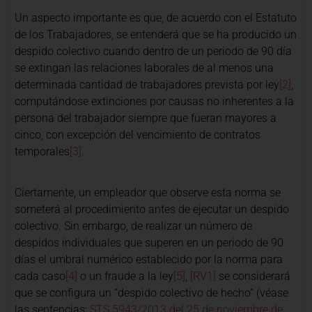
Un aspecto importante es que, de acuerdo con el Estatuto
de los Trabajadores, se entenderá que se ha producido un
despido colectivo cuando dentro de un periodo de 90 día
se extingan las relaciones laborales de al menos una
determinada cantidad de trabajadores prevista por ley
[2]
,
computándose extinciones por causas no inherentes a la
persona del trabajador siempre que fueran mayores a
cinco, con excepción del vencimiento de contratos
temporales
[3]
.
Ciertamente, un empleador que observe esta norma se
someterá al procedimiento antes de ejecutar un despido
colectivo. Sin embargo, de realizar un número de
despidos individuales que superen en un periodo de 90
días el umbral numérico establecido por la norma para
cada caso
[4]
o un fraude a la
ley
[5]
,
[RV1]
se considerará
que se configura un “despido colectivo de hecho” (véase
las sentencias:
STS 5943/2013 del 25 de noviembre de