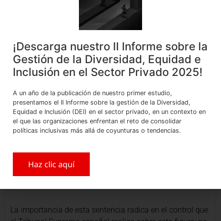
Por los argumentos señalados, el Tribunal Supremo
confirmó la nulidad de todos los despidos al tratarse de
un despido colectivo de hecho, y ordeno que los 65
¡Descarga nuestro II Informe sobre la
trabajadores sean repuestos.
Gestión de la Diversidad, Equidad e
Inclusión en el Sector Privado 2025!
Reflexiones finales
A un año de la publicación de nuestro primer estudio,
presentamos el II Informe sobre la gestión de la Diversidad,
El periodo de prueba es una institución que otorga
Equidad e Inclusión (DEI) en el sector privado, en un contexto en
relativa libertad para el despido pues, como en el
el que las organizaciones enfrentan el reto de consolidar
políticas inclusivas más allá de coyunturas o tendencias.
ordenamiento peruano, en el español la extinción de la
relación laboral en periodo de prueba no requiere mayor
justificación, de procedimiento alguno salvo la
Haz clic aquí
comunicación del empleador, ni supone algún tipo de
reparación para el trabajador.
La importancia de esta sentencia radica en el control que