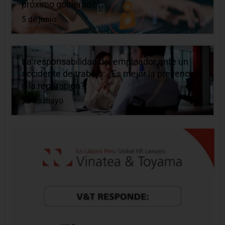
próximo gobierno?
5 de junio
La responsabilidad del empleador ante un
accidente de trabajo: ¿Es mejor la prevención
o la reparación?
22 de mayo