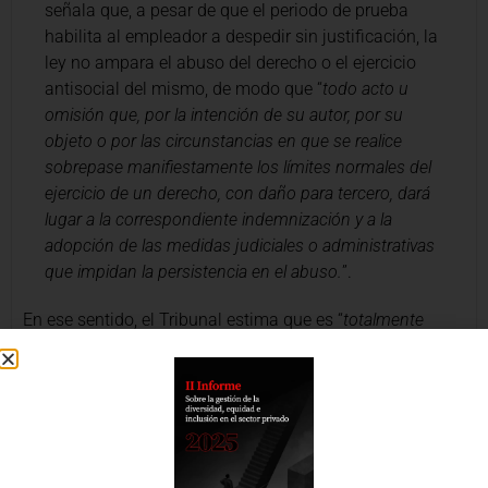
señala que, a pesar de que el periodo de prueba
habilita al empleador a despedir sin justificación, la
ley no ampara el abuso del derecho o el ejercicio
antisocial del mismo, de modo que “
todo acto u
omisión que, por la intención de su autor, por su
objeto o por las circunstancias en que se realice
sobrepase manifiestamente los límites normales del
ejercicio de un derecho, con daño para tercero, dará
lugar a la correspondiente indemnización y a la
adopción de las medidas judiciales o administrativas
que impidan la persistencia en el abuso.
”.
En ese sentido, el Tribunal estima que es “
totalmente
irrazonable y desproporcionado que se extinguieran un
número tan alto de contratos por esta causa al mismo
tiempo, sin que la empresa haya intentado acreditar
mínimamente las razones de una medida tan
extravagante
”.