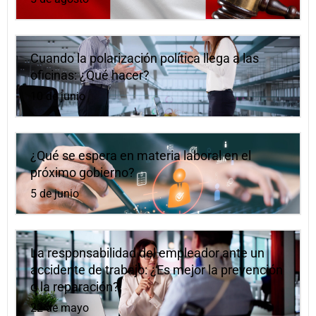
Cuando la polarización política llega a las
oficinas: ¿Qué hacer?
10 de junio
¿Qué se espera en materia laboral en el
próximo gobierno?
5 de junio
La responsabilidad del empleador ante un
accidente de trabajo: ¿Es mejor la prevención
o la reparación?
22 de mayo