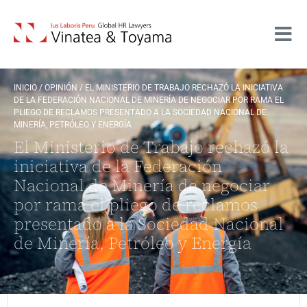
INICIO
/
OPINIÓN
/
EL MINISTERIO DE TRABAJO RECHAZÓ LA INICIATIVA
DE LA FEDERACIÓN NACIONAL DE MINERÍA DE NEGOCIAR POR RAMA EL
PLIEGO DE RECLAMOS PRESENTADO A LA SOCIEDAD NACIONAL DE
MINERÍA, PETRÓLEO Y ENERGÍA
El Ministerio de Trabajo rechazó la
iniciativa de la Federación
Nacional de Minería de negociar
por rama el pliego de reclamos
presentado a la Sociedad Nacional
de Minería, Petróleo y Energía