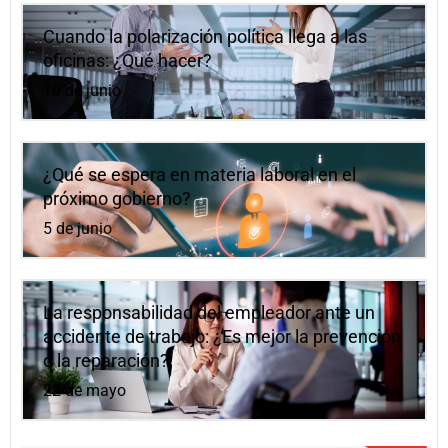
Cuando la polarización política llega a las
oficinas: ¿Qué hacer?
10 de junio
¿Qué se espera en materia laboral en el
próximo gobierno?
5 de junio
La responsabilidad del empleador ante un
accidente de trabajo: ¿Es mejor la prevención
o la reparación?
22 de mayo