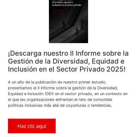
¡Descarga nuestro II Informe sobre la
La pandemia ha desnudado la carencia de protección
Gestión de la Diversidad, Equidad e
social en el país. La informalidad laboral y los muy
Inclusión en el Sector Privado 2025!
bajos niveles de aseguramiento social han generado el
colapso de hospitales públicos, de Essalud y clínicas
A un año de la publicación de nuestro primer estudio,
privadas. La asistencia pública es la única opción para
presentamos el II Informe sobre la gestión de la Diversidad,
atender a los trabajadores y sus familiares “sin seguro”
Equidad e Inclusión (DEI) en el sector privado, en un contexto en
y, al mismo […]
el que las organizaciones enfrentan el reto de consolidar
políticas inclusivas más allá de coyunturas o tendencias.
LOCATE US
Haz clic aquí
Av. Camino Real 1053 Piso 12, San Isidro