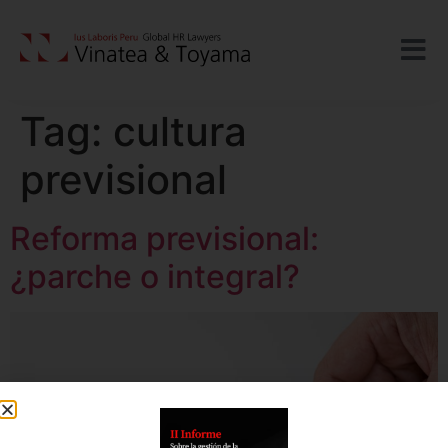
Tag:
cultura
previsional
Reforma previsional:
¿parche o integral?