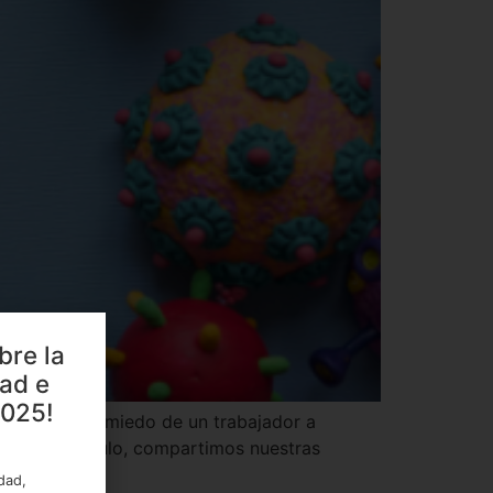
bre la
dad e
2025!
suelve que el miedo de un trabajador a
En este artículo, compartimos nuestras
idad,