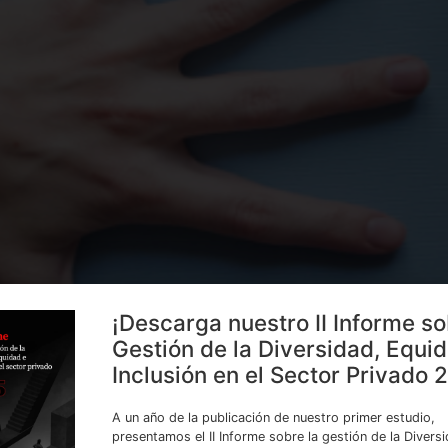
¡Descarga nuestro II Informe so
Gestión de la Diversidad, Equi
Inclusión en el Sector Privado 
cia de Madrid ha emitido la STSJ M 8001/2021, en la que re
r a su puesto de trabajo, más aún si el riesgo es mínimo. 
A un año de la publicación de nuestro primer estudio,
presentamos el II Informe sobre la gestión de la Divers