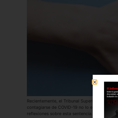
Recientemente, el Tribunal Superior de Justi
contagiarse de COVID-19 no lo exime de acudi
reflexiones sobre esta sentencia.