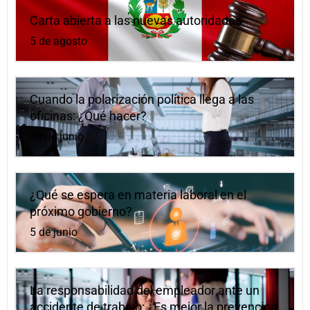
Carta abierta a las nuevas autoridades
5 de agosto
Cuando la polarización política llega a las
oficinas: ¿Qué hacer?
10 de junio
¿Qué se espera en materia laboral en el
próximo gobierno?
5 de junio
La responsabilidad del empleador ante un
accidente de trabajo: ¿Es mejor la prevención