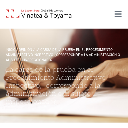
INICIO
/
OPINIÓN
/
LA CARGA DE LA PRUEBA EN EL PROCEDIMIENTO
ADMINISTRATIVO INSPECTIVO, ¿CORRESPONDE A LA ADMINISTRACIÓN O
AL SUJETO INSPECCIONADO?
La carga de la prueba en el
Procedimiento Administrativo
Inspectivo, ¿corresponde a la
administración o al sujeto
inspeccionado?