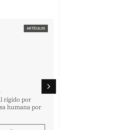
ARTÍCULOS
A
VINATEA & TOYAMA
l rígido por
Los dos Perú’s: la estr
esa humana por
laboral define el país 
queremos