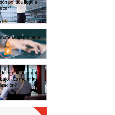
ón política llega a
hacer?
materia laboral en el
 del empleador ante
bajo: ¿Es mejor la
paración?