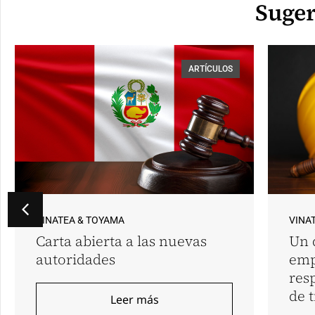
Suger
ARTÍCULOS
VINATEA & TOYAMA
VINA
Carta abierta a las nuevas
Un 
autoridades
emp
res
de 
Leer más