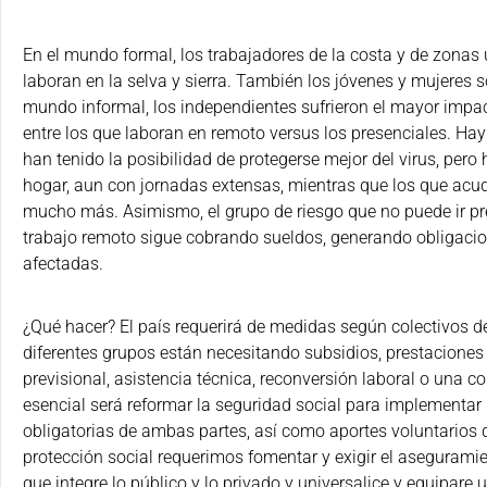
En el mundo formal, los trabajadores de la costa y de zonas
laboran en la selva y sierra. También los jóvenes y mujeres 
mundo informal, los independientes sufrieron el mayor impac
entre los que laboran en remoto versus los presenciales. Hay
han tenido la posibilidad de protegerse mejor del virus, pero 
hogar, aun con jornadas extensas, mientras que los que ac
mucho más. Asimismo, el grupo de riesgo que no puede ir p
trabajo remoto sigue cobrando sueldos, generando obligaci
afectadas.
¿Qué hacer? El país requerirá de medidas según colectivos de
diferentes grupos están necesitando subsidios, prestacione
previsional, asistencia técnica, reconversión laboral o una 
esencial será reformar la seguridad social para implementar
obligatorias de ambas partes, así como aportes voluntarios 
protección social requerimos fomentar y exigir el asegurami
que integre lo público y lo privado y universalice y equipar