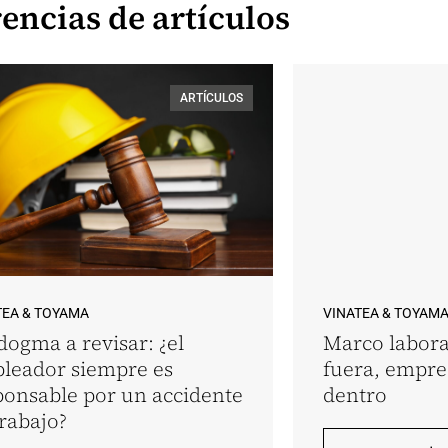
encias de artículos
ARTÍCULOS
TEA & TOYAMA
VINATEA & TOYAM
dogma a revisar: ¿el
Marco labora
leador siempre es
fuera, empr
ponsable por un accidente
dentro
trabajo?