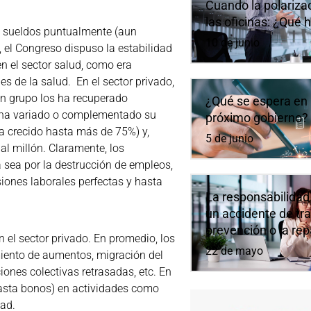
Cuando la polarizaci
las oficinas: ¿Qué 
us sueldos puntualmente (aun
10 de junio
, el Congreso dispuso la estabilidad
n el sector salud, como era
s de la salud. En el sector privado,
n grupo los ha recuperado
¿Qué se espera en 
ad ha variado o complementado su
próximo gobierno?
a crecido hasta más de 75%) y,
5 de junio
al millón. Claramente, los
 sea por la destrucción de empleos,
iones laborales perfectas y hasta
La responsabilidad
un accidente de tra
prevención o la re
n el sector privado. En promedio, los
22 de mayo
iento de aumentos, migración del
ones colectivas retrasadas, etc. En
hasta bonos) en actividades como
dad.