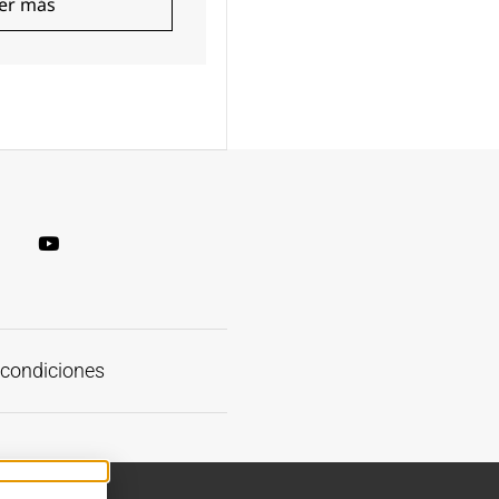
er más
Leer más
 condiciones