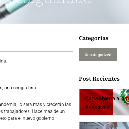
Categorias
Uncategorized
ina.
Post Recientes
, una cirugía fina.
Carta abierta a la
andemia, lo será más y crecerán las
5 de agosto
los trabajadores. Hace más de un
reto para el nuevo gobierno