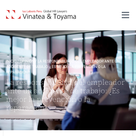
INICIO
/
OPINIÓN
/
LA RESPONSABILIDAD DEL EMPLEADOR ANTE UN
ACCIDENTE DE TRABAJO: ¿ES MEJOR LA PREVENCIÓN O LA
REPARACIÓN?
La responsabilidad del empleador
ante un accidente de trabajo: ¿Es
mejor la prevención o la
reparación?