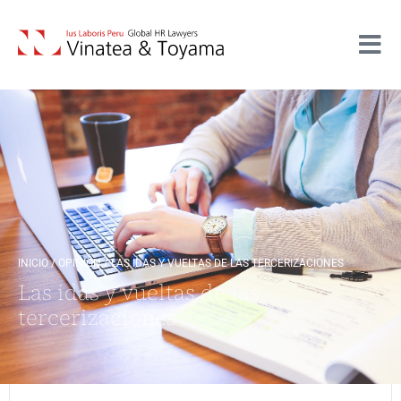
INICIO
/
OPINIÓN
/
LAS IDAS Y VUELTAS DE LAS TERCERIZACIONES
Las idas y vueltas de las
tercerizaciones