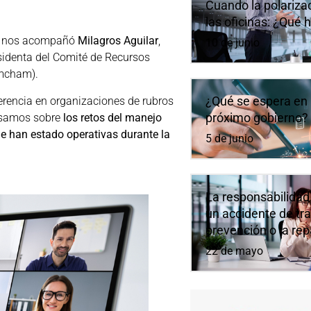
Cuando la polarizaci
las oficinas: ¿Qué 
nos acompañó
Milagros Aguilar
,
10 de junio
sidenta del Comité de Recursos
mcham).
¿Qué se espera en 
erencia en organizaciones de rubros
próximo gobierno?
ersamos sobre
los retos del manejo
e han estado operativas durante la
5 de junio
La responsabilidad
un accidente de tra
prevención o la re
22 de mayo