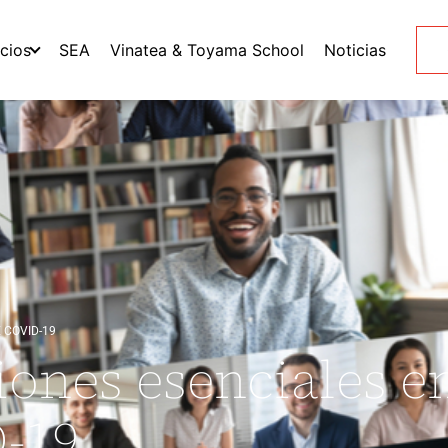
icios
SEA
Vinatea & Toyama School
Noticias
 COVID-19
iones esenciales e
-19