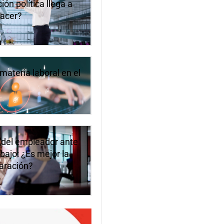
ón política llega a
hacer?
materia laboral en el
 del empleador ante
bajo: ¿Es mejor la
paración?