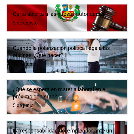
Carta abierta a las nuevas autoridades
5 de agosto
Cuando la polarización política llega a las
oficinas: ¿Qué hacer?
10 de junio
¿Qué se espera en materia laboral en el
próximo gobierno?
5 de junio
La responsabilidad del empleador ante un