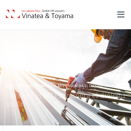
INICIO
/
OPINIÓN
/
OTRA VEZ EL MTPE VULNERA EL DIÁLOGO SOCIAL
Otra vez el MTPE vulnera el diálogo
social