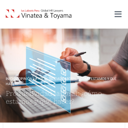
INICIO
/
OPINIÓN
/
PRODUCTIVIDAD LABORAL: ¿CÓMO ESTAMOS Y QUÉ
HACER?
Productividad laboral: ¿cómo
estamos y qué hacer?