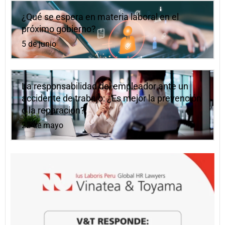
¿Qué se espera en materia laboral en el
próximo gobierno?
5 de junio
La responsabilidad del empleador ante un
accidente de trabajo: ¿Es mejor la prevención
o la reparación?
22 de mayo