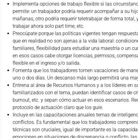
Implementa opciones de trabajo flexible si las circunstanci
permite: un trabajador podría requerir acompañar a su hijo
mañanas, otro podría requerir teletrabajar de forma total, 
trabajar ahora solo part time, etc.
Preocúpate porque las políticas vigentes tengan respuest
que en realidad no son ajenas a la vida laboral: condicio
familiares, flexibilidad para estudiar una maestría o un cu
en esos casos cabe otorgar licencias, permisos, compensa
flexible en el ingreso y/o salida.
Fomenta que los trabajadores tomen vacaciones de mane
uno o dos días. Un descanso más largo permitirá una ma
Entrena al área de Recursos Humanos y a los líderes en 
familiarizados con el tema, puedan identificar casos de cr
burnout, etc. y sepan cómo actuar en esos escenarios. R
protocolo de actuación claro que los guíe.
Incluye en las capacitaciones anuales temas de inteligen
conflictos. Es fundamental que los trabajadores comprend
técnicas son cruciales, igual de importante es la capacid
emociones en situaciones de discrepancia o conflicto, las