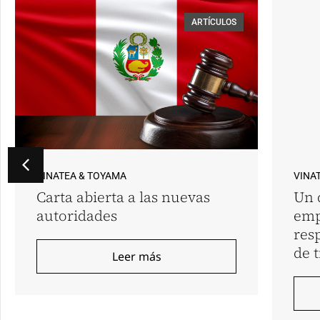
ARTÍCULOS
VINATEA & TOYAMA
VINA
Carta abierta a las nuevas
Un 
autoridades
emp
res
de 
Leer más