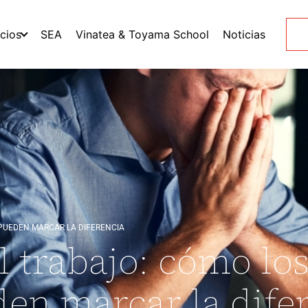
icios
SEA
Vinatea & Toyama School
Noticias
PUEDEN MARCAR LA DIFERENCIA
l trabajo: cómo lo
en marcar la dife