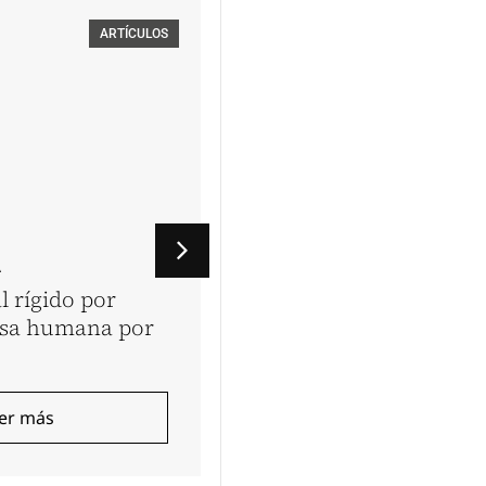
ARTÍCULOS
A
VINATEA & TOYAMA
l rígido por
Los dos Perú’s: la estr
esa humana por
laboral define el país 
queremos
er más
Leer más