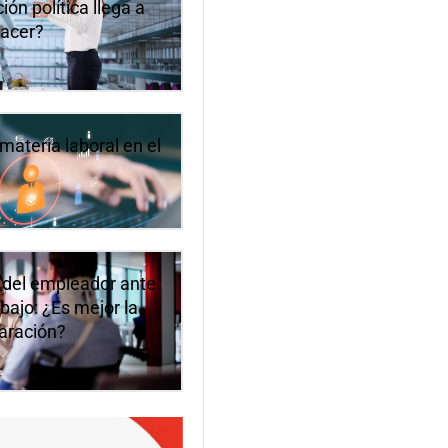
ón política llega a
hacer?
materia laboral en el
 del empleador ante
bajo: ¿Es mejor la
paración?