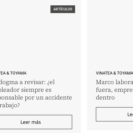
ARTÍCULOS
TEA & TOYAMA
VINATEA & TOYAM
dogma a revisar: ¿el
Marco labora
leador siempre es
fuera, empr
ponsable por un accidente
dentro
trabajo?
Le
Leer más