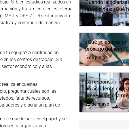
Cuando la polarizaci
ajo. Si bien estudios realizados en
las oficinas: ¿Qué 
formación y tratamiento en este tema
(OMS 1 y OPS 2 ), el sector privado
10 de junio
ciativa y contribuir de manera
¿Qué se espera en 
próximo gobierno?
de tu equipo? A continuación,
5 de junio
 en los centros de trabajo. Sin
 sector económico y a las
La responsabilidad
: realiza encuestas
un accidente de tra
plo, pregunta cuáles son las
prevención o la re
stados, falta de recursos,
22 de mayo
rabajadores y diseña un plan de
 no se quede solo en el papel y se
ores y tu organización.