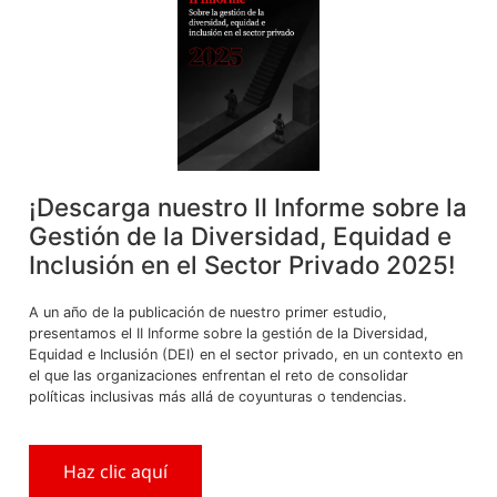
¡Descarga nuestro II Informe sobre la
Gestión de la Diversidad, Equidad e
En un reciente informe de Latina Noticias sobre el
Inclusión en el Sector Privado 2025!
protocolo establecido para los trabajadores de reparto
a domicilio por aplicativo, nuestro socio Jorge Toyama,
A un año de la publicación de nuestro primer estudio,
sostuvo que la toma de pruebas a los trabajadores es
presentamos el II Informe sobre la gestión de la Diversidad,
parte de la responsabilidad del Estado ante una
Equidad e Inclusión (DEI) en el sector privado, en un contexto en
enfermedad común.
el que las organizaciones enfrentan el reto de consolidar
políticas inclusivas más allá de coyunturas o tendencias.
UBÍCANOS
Haz clic aquí
Av. Camino Real 1053 Piso 12, San Isidro