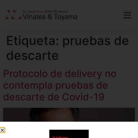
Etiqueta:
pruebas de
descarte
Protocolo de delivery no
contempla pruebas de
descarte de Covid-19