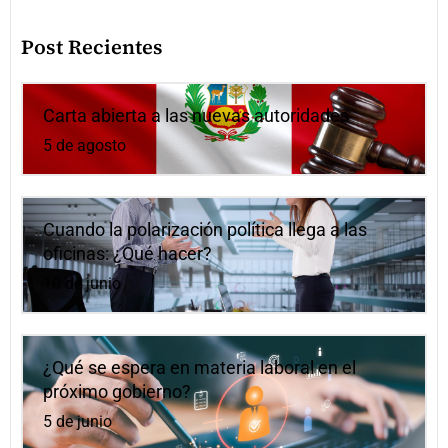
Post Recientes
Carta abierta a las nuevas autoridades
5 de agosto
Cuando la polarización política llega a las
oficinas: ¿Qué hacer?
10 de junio
¿Qué se espera en materia laboral en el
próximo gobierno?
5 de junio