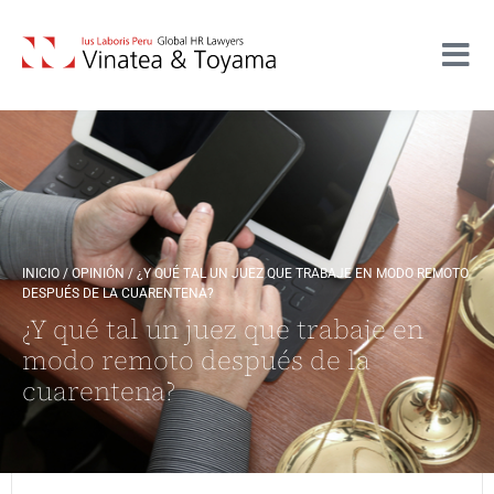
INICIO
/
OPINIÓN
/
¿Y QUÉ TAL UN JUEZ QUE TRABAJE EN MODO REMOTO
DESPUÉS DE LA CUARENTENA?
¿Y qué tal un juez que trabaje en
modo remoto después de la
cuarentena?