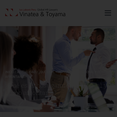
INICIO
/
ACTUALIDAD
/
¿QUÉ ES EL HOSTIGAMIENTO LABORAL Y CÓMO
AFRONTARLO?
¿Qué es el hostigamiento laboral y
cómo afrontarlo?