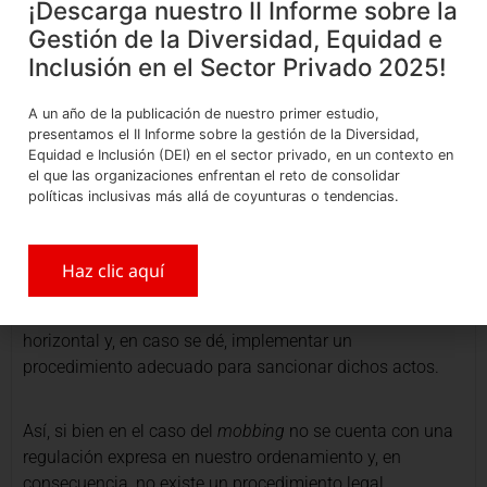
¡Descarga nuestro II Informe sobre la
Gestión de la Diversidad, Equidad e
Inclusión en el Sector Privado 2025!
Hostigamiento laboral horizontal: ¿Qué debe
hacer el empleador?
A un año de la publicación de nuestro primer estudio,
presentamos el II Informe sobre la gestión de la Diversidad,
Equidad e Inclusión (DEI) en el sector privado, en un contexto en
Bajo el principio de prevención y protección de la
el que las organizaciones enfrentan el reto de consolidar
seguridad y salud en el trabajo, el empleador está
políticas inclusivas más allá de coyunturas o tendencias.
obligado a garantizar los medios y condiciones dignas
que protejan la vida, salud y bienestar de sus
trabajadores. Por ello, el empleador diligente debe prever
Haz clic aquí
mecanismos para procurar que este no se desarrolle
dentro del vínculo laboral algún acto de hostigamiento
horizontal y, en caso se dé, implementar un
procedimiento adecuado para sancionar dichos actos.
Así, si bien en el caso del
mobbing
no se cuenta con una
regulación expresa en nuestro ordenamiento y, en
consecuencia, no existe un procedimiento legal