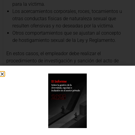
para la víctima.
Los acercamientos corporales, roces, tocamientos u
otras conductas físicas de naturaleza sexual que
resulten ofensivas y no deseadas por la víctima.
Otros comportamientos que se ajustan al concepto
de hostigamiento sexual de la Ley y Reglamento.
En estos casos, el empleador debe realizar el
procedimiento de investigación y sanción del acto de
hostigamiento, así como proporcionar las medidas
necesarias para la protección de la víctima, así como las
demás establecidas por la legislación aplicable a estos
procedimientos. Cabe recalcar que, a diferencia del
hostigamiento sexual cometido por el empleador o sus
representantes (trabajadores de dirección o confianza),
en estos casos el acto de hostigamiento no califica como
equiparable al despido, sin perjuicio de que las
particularidades de un caso concreto pueda evidenciar lo
contrario.