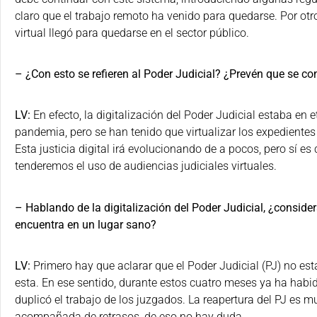
claro que el trabajo remoto ha venido para quedarse. Por ot
virtual llegó para quedarse en el sector público.
– ¿Con esto se refieren al Poder Judicial? ¿Prevén que se co
LV:
En efecto, la digitalización del Poder Judicial estaba en 
pandemia, pero se han tenido que virtualizar los expedientes
Esta justicia digital irá evolucionando de a pocos, pero sí e
tenderemos el uso de audiencias judiciales virtuales.
– Hablando de la digitalización del Poder Judicial, ¿consider
encuentra en un lugar sano?
LV:
Primero hay que aclarar que el Poder Judicial (PJ) no e
esta. En ese sentido, durante estos cuatro meses ya ha habi
duplicó el trabajo de los juzgados. La reapertura del PJ es m
acompañada de retrasos, de eso no hay duda.