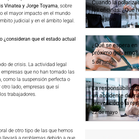
Cuando la polarizaci
is Vinatea y Jorge Toyama
, sobre
las oficinas: ¿Qué 
o el mayor impacto en el mundo
10 de junio
ámbito judicial y en el ámbito legal.
ro ¿consideran que el estado actual
¿Qué se espera en 
próximo gobierno?
5 de junio
 de crisis. La actividad legal
ten empresas que no han tomado las
a, como la suspensión perfecta o
 otro lado, empresas que sí
La responsabilidad
los trabajadores.
un accidente de tra
prevención o la re
22 de mayo
al de otro tipo de las que hemos
o llevará a problemas debido a que