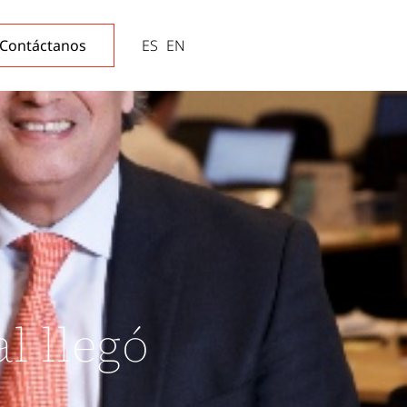
Contáctanos
ES
EN
l llegó