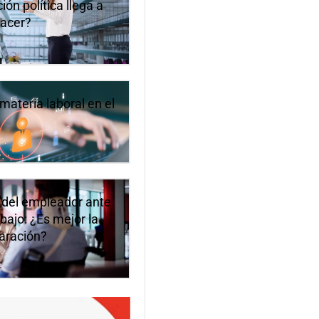
ón política llega a
hacer?
materia laboral en el
 del empleador ante
bajo: ¿Es mejor la
paración?