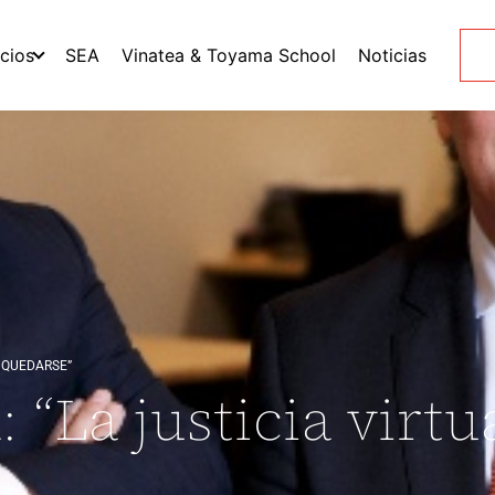
icios
SEA
Vinatea & Toyama School
Noticias
A QUEDARSE”
“La justicia virtua