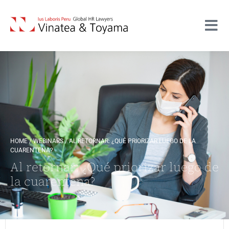
HOME
/
WEBINARS
/
AL RETORNAR: ¿QUÉ PRIORIZAR LUEGO DE LA
CUARENTENA?
Al retornar: ¿Qué priorizar luego de
la cuarentena?