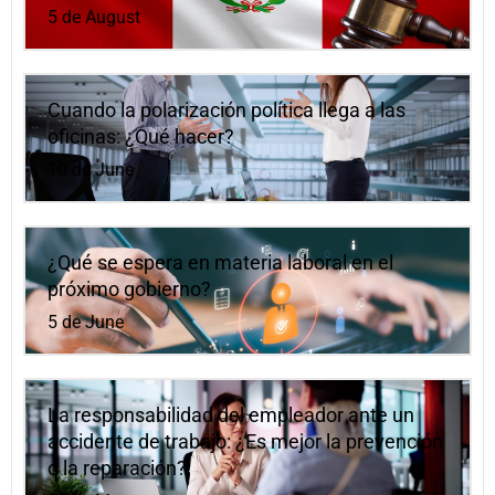
5 de August
Cuando la polarización política llega a las
oficinas: ¿Qué hacer?
10 de June
¿Qué se espera en materia laboral en el
próximo gobierno?
5 de June
La responsabilidad del empleador ante un
accidente de trabajo: ¿Es mejor la prevención
o la reparación?