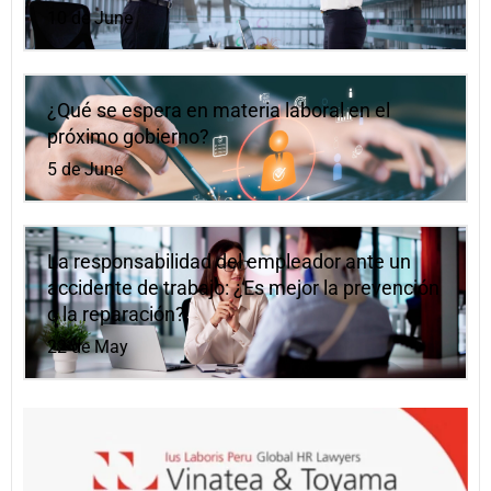
10 de June
¿Qué se espera en materia laboral en el
próximo gobierno?
5 de June
La responsabilidad del empleador ante un
accidente de trabajo: ¿Es mejor la prevención
o la reparación?
22 de May