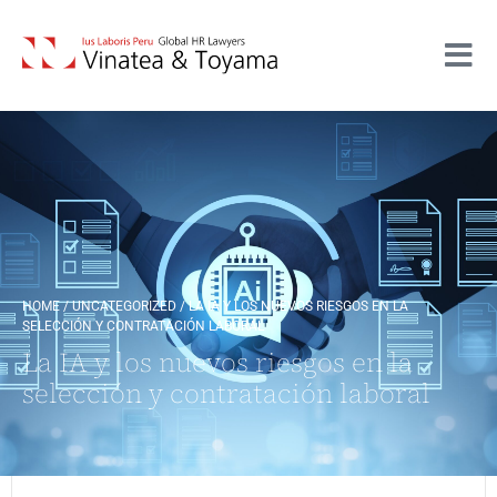
HOME
/
UNCATEGORIZED
/
LA IA Y LOS NUEVOS RIESGOS EN LA
SELECCIÓN Y CONTRATACIÓN LABORAL
La IA y los nuevos riesgos en la
selección y contratación laboral