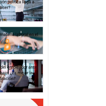
ón política llega a
hacer?
materia laboral en el
 del empleador ante
bajo: ¿Es mejor la
paración?