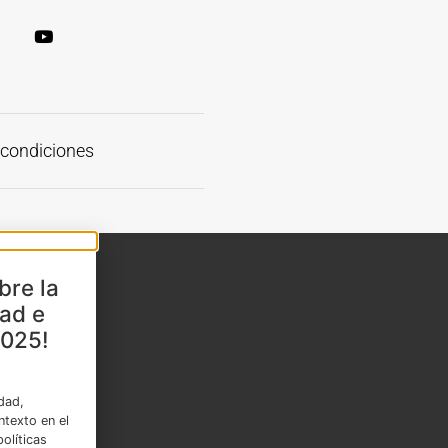
 condiciones
bre la
dad e
2025!
idad,
ntexto en el
olíticas