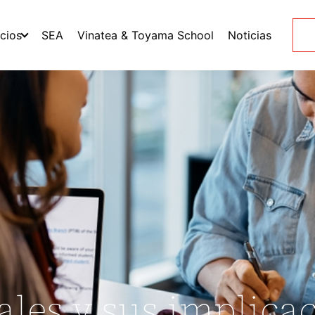
icios
SEA
Vinatea & Toyama School
Noticias
les y sus implica