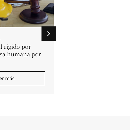
A
VINATEA & TOYAMA
l rígido por
Los dos Perú’s: la estr
esa humana por
laboral define el país 
queremos
er más
Leer más