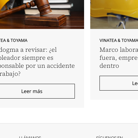
TEA & TOYAMA
VINATEA & TOYAM
dogma a revisar: ¿el
Marco labora
leador siempre es
fuera, empr
ponsable por un accidente
dentro
trabajo?
Le
Leer más