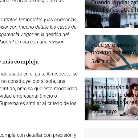
luar el nivel de riesgo de sus
Cuando la polarizaci
las oficinas: ¿Qué 
10 de junio
contratos temporales y las exigencias
evisar con mucho detalle los casos de
arencia y rigor en la gestión del
laboral directa con una revisión
¿Qué se espera en 
próximo gobierno?
ce más compleja
5 de junio
más usado en el país. Al respecto, se
o constituye, por sí sola, una
La responsabilidad
sentido, precisa que esta modalidad
un accidente de tra
vidad empresarial (inicio o
prevención o la re
Suprema es similar al criterio de los
22 de mayo
 cumpla con detallar con precisión y