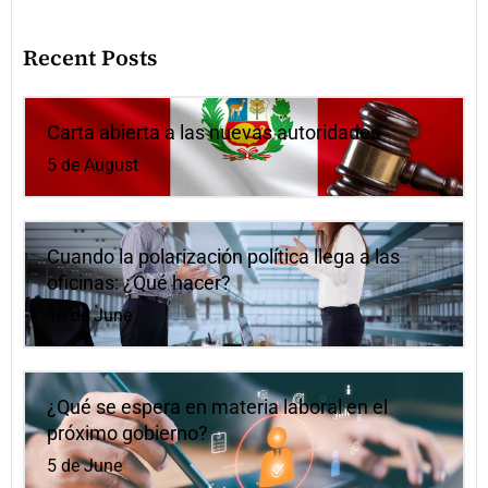
Recent Posts
Carta abierta a las nuevas autoridades
5 de August
Cuando la polarización política llega a las
oficinas: ¿Qué hacer?
10 de June
¿Qué se espera en materia laboral en el
próximo gobierno?
5 de June