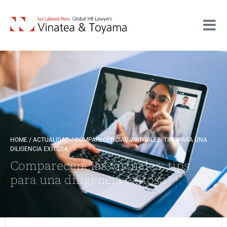
HOME
/
ACTUALIDAD
/
COMPARECENCIAS VIRTUALES: TIPS PARA UNA
DILIGENCIA EXITOSA
Comparecencias virtuales: tips
para una diligencia exitosa