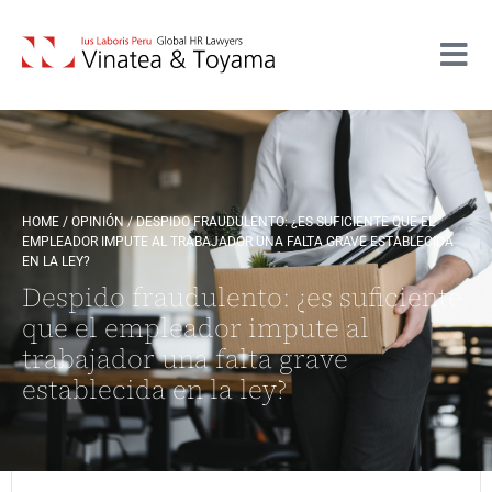
HOME
/
OPINIÓN
/
DESPIDO FRAUDULENTO: ¿ES SUFICIENTE QUE EL
EMPLEADOR IMPUTE AL TRABAJADOR UNA FALTA GRAVE ESTABLECIDA
EN LA LEY?
Despido fraudulento: ¿es suficiente
que el empleador impute al
trabajador una falta grave
establecida en la ley?