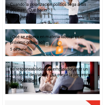
Cuando la polarización política llega a las
oficinas: ¿Qué hacer?
10 de June
¿Qué se espera en materia laboral en el
próximo gobierno?
5 de June
La responsabilidad del empleador ante un
accidente de trabajo: ¿Es mejor la prevención
o la reparación?
22 de May