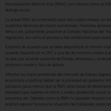
Remuneración Mínima Vital (RMV), con criterios como la infla
diálogo social.
La actual RMV se incrementó hace sólo cuatro meses, sin diá
sustentos técnicos del monto aumentado. Pareciera apresura
tema y sin, justamente, proponer al Consejo Nacional del Tra
regulación, así como el proceso y las condiciones para eval
Estamos de acuerdo que se debe despolitizar el mínimo vital.
acuerdo tripartito en el CNT o una ley de mínimos vitales (Le
es que, por acuerdo unánime de Estado, empresas y sindicato
protocolo simple y fácil de aplicar.
Afrontar los viejos problemas del mercado de trabajo (agravad
económica y política) deben ser la prioridad del gobierno: in
peruanos gana menos que la RMV, altas tasas de desempleo, 
estudian) que superan el millón y medio, protección social s
peruanos, etc. Debates como la RMV no guardan relación co
podrían agravar la precaria situación del trabajador, especi