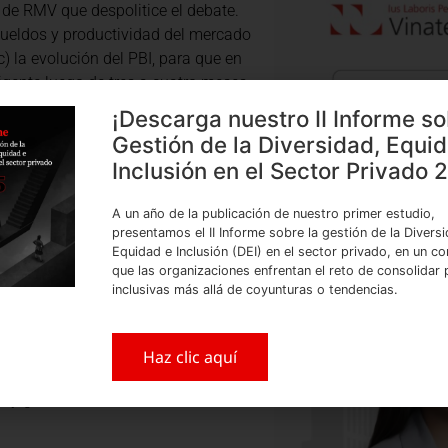
y de RMV que despolitice el debate.
 sueldos y productividad del mercado
 c) la evolución del PBI, para que en
igente luego de tres a cuatro meses
venir para evaluar subir la RMV,
¡Descarga nuestro II Informe so
os empleados.
Gestión de la Diversidad, Equi
Inclusión en el Sector Privado 
 y la cultura de evasión, que se
 empresas. Sí sería necesario fijar
A un año de la publicación de nuestro primer estudio,
tiempos parciales), subsidiar a las
presentamos el II Informe sobre la gestión de la Divers
s trabajadores y establecer topes
Equidad e Inclusión (DEI) en el sector privado, en un co
que las organizaciones enfrentan el reto de consolidar p
inclusivas más allá de coyunturas o tendencias.
a productividad y formalidad,
ndo que los trabajadores se
os no salariales por productividad o
Haz clic aquí
itad de productividad que un
s y generales.