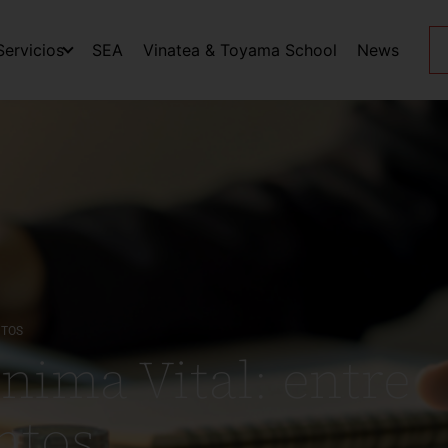
Servicios
SEA
Vinatea & Toyama School
News
NTOS
ima Vital: entre
ntos