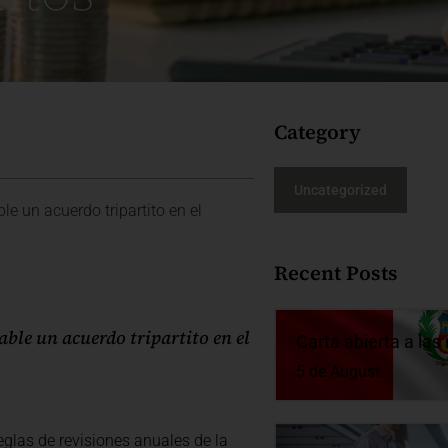
Category
Uncategorized
e un acuerdo tripartito en el
Recent Posts
able un acuerdo tripartito en el
Carta abierta a la
5 de August
reglas de revisiones anuales de la