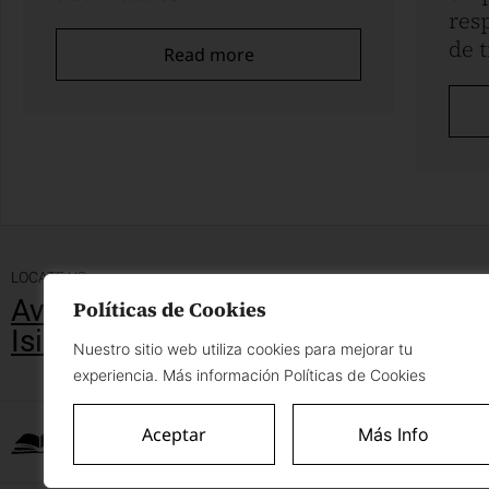
res
de 
Read more
LOCATE US
Av. Camino Real 1053 Piso 12, San
Políticas de Cookies
Isidro
Nuestro sitio web utiliza cookies para mejorar tu
experiencia. Más información Políticas de Cookies
Complaints
Aceptar
Más Info
Book