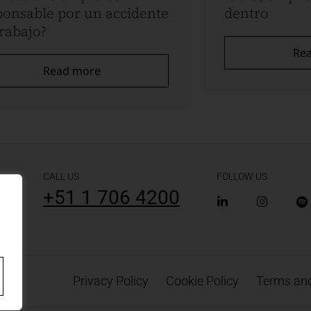
ponsable por un accidente
dentro
trabajo?
Re
Read more
CALL US
FOLLOW US
+51 1 706 4200
Privacy Policy
Cookie Policy
Terms and