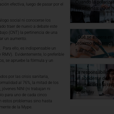
Cuando la polarizaci
ción efectiva, luego de pasar por el
las oficinas: ¿Qué 
10 de June
logo social ni conocerse los
do traer de nuevo a debate este
bajo (CNT) la pertinencia de una
¿Qué se espera en 
uar un aumento.
próximo gobierno?
 Para ello, es indispensable un
5 de June
y RMV). Evidentemente, lo preferible
s, se apruebe la fórmula y un
La responsabilidad
os por las crisis sanitaria,
un accidente de tra
formalidad al 76%, la mitad de los
prevención o la re
jóvenes NINI (ni trabajan ni
22 de May
olo para uno de cada cinco
n estos problemas sino hasta
almente de la Mype.