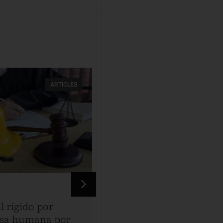
ARTICLES
A
VINATEA & TOYAMA
l rígido por
Los dos Perú’s: la estr
esa humana por
laboral define el país 