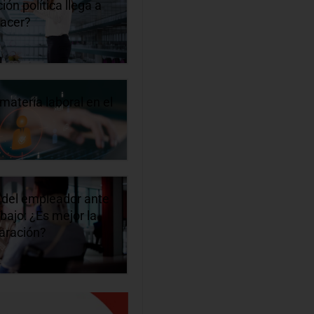
ón política llega a
hacer?
materia laboral en el
 del empleador ante
bajo: ¿Es mejor la
paración?