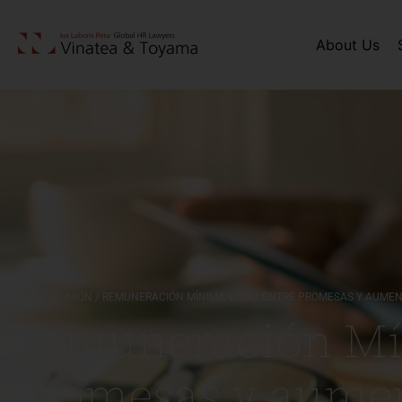
About Us
HOME
/
OPINIÓN
/
REMUNERACIÓN MÍNIMA VITAL: ENTRE PROMESAS Y AUME
Remuneración Mín
promesas y aume