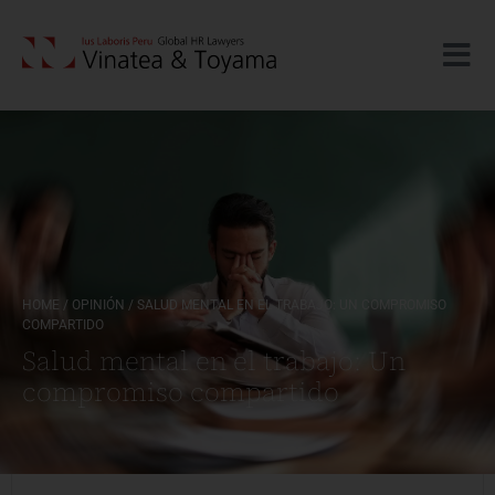
HOME
/
OPINIÓN
/
SALUD MENTAL EN EL TRABAJO: UN COMPROMISO
COMPARTIDO
Salud mental en el trabajo: Un
compromiso compartido