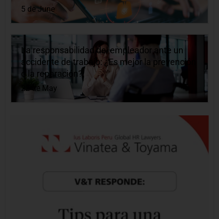
5 de June
La responsabilidad del empleador ante un
accidente de trabajo: ¿Es mejor la prevención
o la reparación?
22 de May