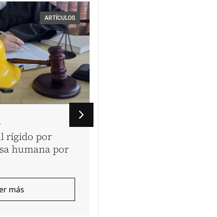
ARTÍCULOS
A
VINATEA & TOYAMA
l rígido por
Los dos Perú’s: la estr
esa humana por
laboral define el país 
queremos
er más
Leer más