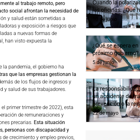
Cuando la polarizaci
mente al trabajo remoto, pero
las oficinas: ¿Qué 
acto social afrontan la necesidad de
ción y salud están sometidas a
10 de junio
lladoras y exposición a riesgos que
uladas a nuevas formas de
l, han visto expuesta la
¿Qué se espera en 
próximo gobierno?
5 de junio
de la pandemia, el gobierno ha
ntras que las empresas gestionan la
demás de los flujos de ingresos y
La responsabilidad
ad y salud de sus trabajadores.
un accidente de tra
prevención o la re
el primer trimestre de 2022), esta
22 de mayo
cuperación de remuneraciones y
ones precarias.
Esta situación
es, personas con discapacidad y
es de crecimiento y empleo previos,