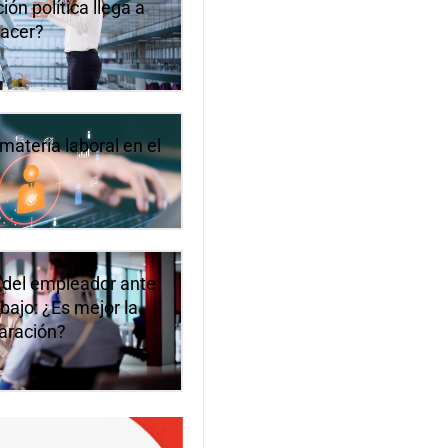
ón política llega a
hacer?
materia laboral en el
 del empleador ante
bajo: ¿Es mejor la
paración?