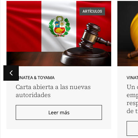
ARTÍCULOS
VINATEA & TOYAMA
VINA
Carta abierta a las nuevas
Un 
autoridades
emp
res
de 
Leer más