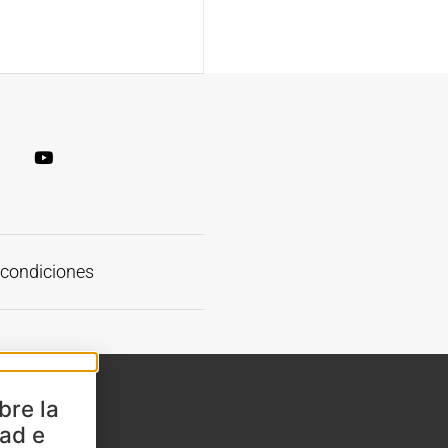
 condiciones
bre la
dad e