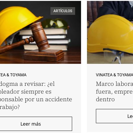
ARTÍCULOS
TEA & TOYAMA
VINATEA & TOYAM
dogma a revisar: ¿el
Marco labora
leador siempre es
fuera, empr
ponsable por un accidente
dentro
trabajo?
Le
Leer más