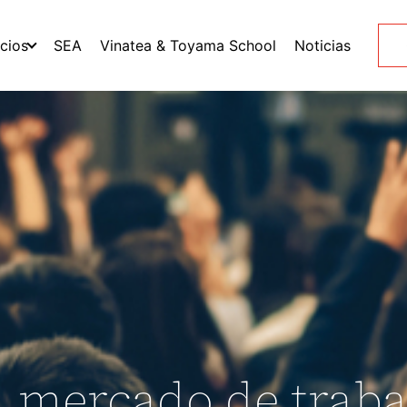
icios
SEA
Vinatea & Toyama School
Noticias
l mercado de traba